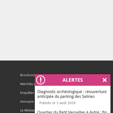
Brochures
ALERTES
Ferm
Marchés publics
Diagnostic archéologique : réouverture
Enquêtes publiques
anticipée du parking des Salines
Annuaire des services
Publiée le 3 août 2026
Le Médiateur de l'Agglo
Quartier du Petit Versailles à Aytré : fin