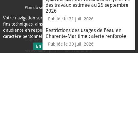
des travaux estimée au 25 septembre
Plan du site
2026
Votre navigation sur ce site nécessite l’usage de cookies pour des
Contacter l'agglo
Publiée le 31 juil. 2026
fins techniques, ainsi que des cookies anonymisés de mesure
Mentions légales
Restrictions des usages de l'eau en
d’audience en respect de la législation relative aux données à
Charente-Maritime : alerte renforcée
caractère personnel.
Données personnelles
Publiée le 30 juil. 2026
sur les données personnelles
En savoir plus
J'ai compris
Accessibilité : partiellement conforme
le message d'informati
Ecoconception
L'Agglo recrute
Espace presse
Alertes
Accès sourds et malentendants
Accès c