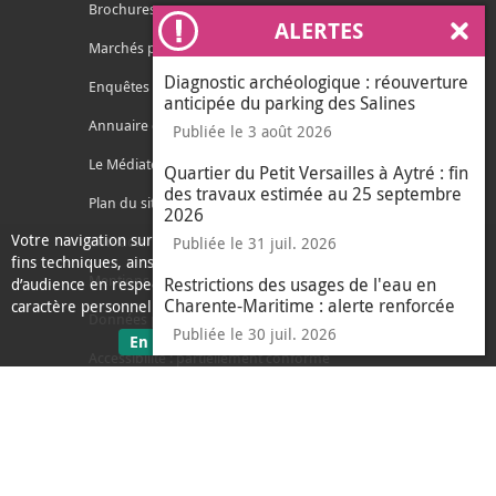
Brochures
ALERTES
Ferm
Marchés publics
Diagnostic archéologique : réouverture
Enquêtes publiques
anticipée du parking des Salines
Annuaire des services
Publiée le 3 août 2026
Le Médiateur de l'Agglo
Quartier du Petit Versailles à Aytré : fin
des travaux estimée au 25 septembre
Plan du site
2026
Votre navigation sur ce site nécessite l’usage de cookies pour des
Contacter l'agglo
Publiée le 31 juil. 2026
fins techniques, ainsi que des cookies anonymisés de mesure
Mentions légales
Restrictions des usages de l'eau en
d’audience en respect de la législation relative aux données à
Charente-Maritime : alerte renforcée
caractère personnel.
Données personnelles
Publiée le 30 juil. 2026
sur les données personnelles
En savoir plus
J'ai compris
Accessibilité : partiellement conforme
le message d'informati
Ecoconception
L'Agglo recrute
Espace presse