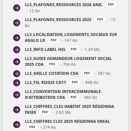
LLS_PLAFONDS_RESSOURCES 2026 ANIL
PDF
12 Ko
OUVRIR DANS UN NOUVEL ONGLET
LLS_PLAFONDS_RESSOURCES 2025
13
PDF
Ko
OUVRIR DANS UN NOUVEL ONGLET
LLS_LOCALISATION_LOGEMENTS_SOCIAUX SUR
AGGLO LR
147 Ko
OUVRIR DANS UN NOUVEL
PDF
LLS_INFO LABEL HSS
1.29 Mo
OUVRIR DANS 
PDF
LLS_GUIDE DEMANDEUR LOGEMENT SOCIAL
2025 CDA
704 Ko
OUVRIR DANS UN NOUVEL 
PDF
LLS_GRILLE COTATION CDA
387 Ko
OUVRIR D
PDF
LLS_FSL RI2025 CD17
848 Ko
OUVRIR DANS U
PDF
LLS_CONVENTION INTERCOMMUNALE
D’ATTRIBUTION CDA
985 Ko
OUVRIR DANS U
PDF
LLS_CHIFFRES_CLES HABITAT 2025 RÉGIONNA
INSEE
2.63 Mo
OUVRIR DANS UN NOUVEL ON
PDF
LLS_CHIFFRES CLES 2025 RÉGIONNA DREAL
214 Ko
OUVRIR DANS UN NOUVEL ONGLET
PDF