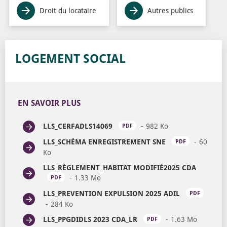
Droit du locataire
Autres publics
LOGEMENT SOCIAL
EN SAVOIR PLUS
LLS_CERFADLS14069
982 Ko
OUVRIR DANS U
PDF
LLS_SCHÉMA ENREGISTREMENT SNE
60
PDF
Ko
OUVRIR DANS UN NOUVEL ONGLET
LLS_RÈGLEMENT_HABITAT MODIFIÉ2025 CDA
1.33 Mo
OUVRIR DANS UN NOUVEL ONGLET
PDF
LLS_PREVENTION EXPULSION 2025 ADIL
PDF
284 Ko
OUVRIR DANS UN NOUVEL ONGLET
LLS_PPGDIDLS 2023 CDA_LR
1.63 Mo
OUVRIR
PDF