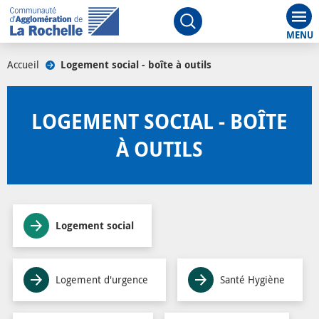
Aff
Ouvrir le moteur de rech
Accueil
/
Logement social - boîte à outils
/
LOGEMENT SOCIAL - BOÎTE
À OUTILS
Logement social
Logement d'urgence
Santé Hygiène