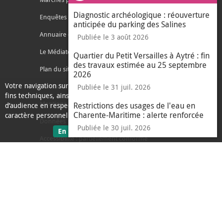
Diagnostic archéologique : réouverture
Enquêtes publiques
anticipée du parking des Salines
Annuaire des services
Publiée le 3 août 2026
Le Médiateur de l'Agglo
Quartier du Petit Versailles à Aytré : fin
des travaux estimée au 25 septembre
Plan du site
2026
Votre navigation sur ce site nécessite l’usage de cookies pour des
Contacter l'agglo
Publiée le 31 juil. 2026
fins techniques, ainsi que des cookies anonymisés de mesure
Mentions légales
Restrictions des usages de l'eau en
d’audience en respect de la législation relative aux données à
Charente-Maritime : alerte renforcée
caractère personnel.
Données personnelles
Publiée le 30 juil. 2026
sur les données personnelles
En savoir plus
J'ai compris
Accessibilité : partiellement conforme
le message d'informati
Ecoconception
L'Agglo recrute
Espace presse
Alertes