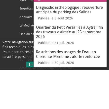
Diagnostic archéologique : réouverture
Enquêtes publiques
anticipée du parking des Salines
Annuaire des services
Publiée le 3 août 2026
Le Médiateur de l'Agglo
Quartier du Petit Versailles à Aytré : fin
des travaux estimée au 25 septembre
Plan du site
2026
Votre navigation sur ce site nécessite l’usage de cookies pour des
Contacter l'agglo
Publiée le 31 juil. 2026
fins techniques, ainsi que des cookies anonymisés de mesure
Mentions légales
Restrictions des usages de l'eau en
d’audience en respect de la législation relative aux données à
Charente-Maritime : alerte renforcée
caractère personnel.
Données personnelles
Publiée le 30 juil. 2026
sur les données personnelles
En savoir plus
J'ai compris
Accessibilité : partiellement conforme
le message d'informati
Ecoconception
L'Agglo recrute
Espace presse
Alertes