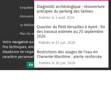
Diagnostic archéologique : réouverture
Enquêtes publiques
anticipée du parking des Salines
Annuaire des services
Publiée le 3 août 2026
Le Médiateur de l'Agglo
Quartier du Petit Versailles à Aytré : fin
des travaux estimée au 25 septembre
Plan du site
2026
Votre navigation sur ce site nécessite l’usage de cookies pour des
Contacter l'agglo
Publiée le 31 juil. 2026
fins techniques, ainsi que des cookies anonymisés de mesure
Mentions légales
Restrictions des usages de l'eau en
d’audience en respect de la législation relative aux données à
Charente-Maritime : alerte renforcée
caractère personnel.
Données personnelles
Publiée le 30 juil. 2026
sur les données personnelles
En savoir plus
J'ai compris
Accessibilité : partiellement conforme
le message d'informati
Ecoconception
L'Agglo recrute
Espace presse
Alertes