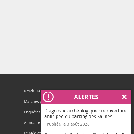
Brochures
ALERTES
Ferm
Marchés publics
Diagnostic archéologique : réouverture
Enquêtes publiques
anticipée du parking des Salines
Annuaire des services
Publiée le 3 août 2026
Le Médiateur de l'Agglo