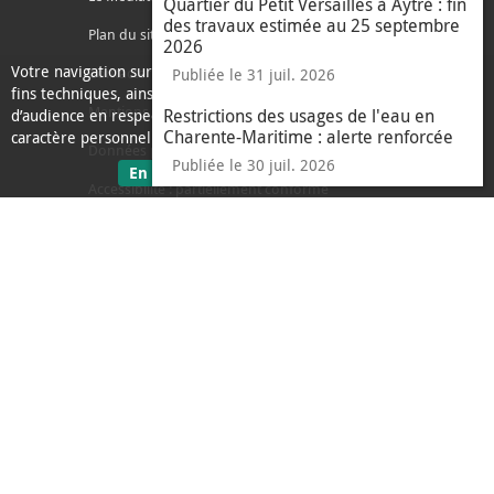
Quartier du Petit Versailles à Aytré : fin
des travaux estimée au 25 septembre
Plan du site
2026
Votre navigation sur ce site nécessite l’usage de cookies pour des
Contacter l'agglo
Publiée le 31 juil. 2026
fins techniques, ainsi que des cookies anonymisés de mesure
Mentions légales
Restrictions des usages de l'eau en
d’audience en respect de la législation relative aux données à
Charente-Maritime : alerte renforcée
caractère personnel.
Données personnelles
Publiée le 30 juil. 2026
sur les données personnelles
En savoir plus
J'ai compris
Accessibilité : partiellement conforme
le message d'informati
Ecoconception
L'Agglo recrute
Espace presse
Alertes
Accès sourds et malentendants