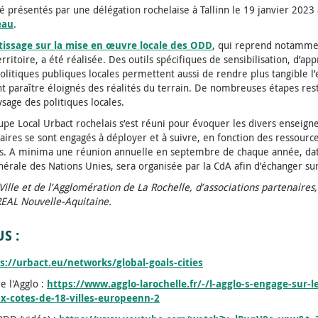
té présentés par une délégation rochelaise à Tallinn le 19 janvier 2023 
eau
.
ntissage sur la mise en œuvre locale des ODD
, qui reprend notamm
rritoire, a été réalisée. Des outils spécifiques de sensibilisation, d’ap
olitiques publiques locales permettent aussi de rendre plus tangible l’e
 paraître éloignés des réalités du terrain. De nombreuses étapes rest
ysage des politiques locales.
upe Local Urbact rochelais s’est réuni pour évoquer les divers enseign
naires se sont engagés à déployer et à suivre, en fonction des ressource
ions. A minima une réunion annuelle en septembre de chaque année, dat
rale des Nations Unies, sera organisée par la CdA afin d’échanger sur 
ille et de l’Agglomération de La Rochelle, d’associations partenaires
REAL Nouvelle-Aquitaine.
S :
s://urbact.eu/networks/global-goals-cities
e l'Agglo :
https://www.agglo-larochelle.fr/-/l-agglo-s-engage-sur-le
-cotes-de-18-villes-europeenn-2