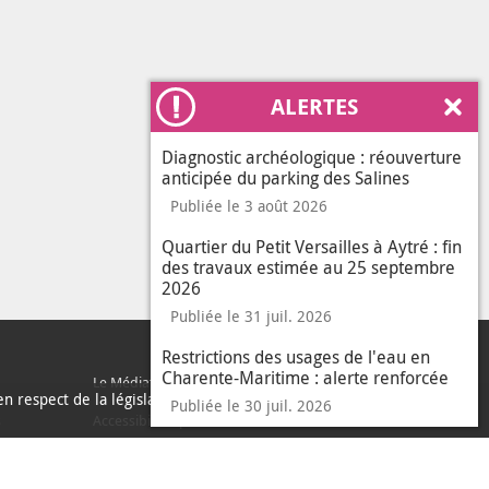
ALERTES
Ferm
Diagnostic archéologique : réouverture
anticipée du parking des Salines
Publiée le 3 août 2026
Quartier du Petit Versailles à Aytré : fin
des travaux estimée au 25 septembre
2026
Publiée le 31 juil. 2026
Restrictions des usages de l'eau en
Charente-Maritime : alerte renforcée
Le Médiateur de l'Agglo
n respect de la législation
Publiée le 30 juil. 2026
sur les données per
En savoir plus
J'ai compris
s
Accessibilité : partiellement conforme
le messa
Accès sourds et malentendants