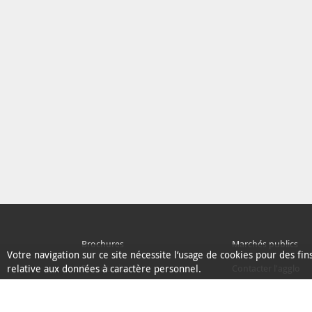
Brochures
Marchés publics
Votre navigation sur ce site nécessite l’usage de cookies pour des fi
relative aux données à caractère personnel.
Plan du site
Contacter l'agglo
Ecoconception
L'Agglo recrute