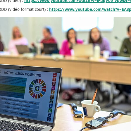
ODD (vidéo) :
https://www.youtube.com/watch?v=lPuqV0e_vpw&t=
 ODD (vidéo format court) :
https://www.youtube.com/watch?v=EA