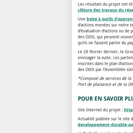
Les résultats du projet ont é
clôture des travaux du rés
Une
boite à outils d’appre
d’actions menées sur notre te
d’évaluation d’actions ou de p
des ODD, qui peuvent souvent
qu’ils ne fassent partie du pa
Le 28 février dernier, le Gro
envisager la suite. Les parte
inscrites dans le plan d’act
des ODD par l’Assemblée Géné
*Composé de services de la V
Port de plaisance et de la D
POUR EN SAVOIR PLU
Site Internet du projet :
http
Actualité publiée sur le site d
developpement-durable-aux