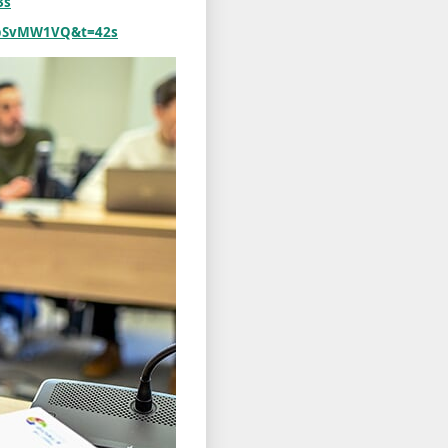
3s
3pSvMW1VQ&t=42s