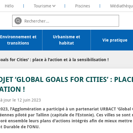
Hélo
Tourisme
Piscines
Médiathèqu
ochelaise de Rénovation Energétique
Environnement et
Urbanisme et
Vie pratique
transitions
habitat
als for Cities’ : place à l’action et à la sensibilisation !
JET ‘GLOBAL GOALS FOR CITIES’ : PLACE
ATION !
à jour le 12 juin 2023
2023, l’Agglomération a participé à un partenariat URBACT ‘Global G
nnes piloté par Tallinn (capitale de l’Estonie). Ces villes se sont 
boré ensemble leurs plans d’actions intégrés afin de mieux mettr
t Durable de l’ONU.