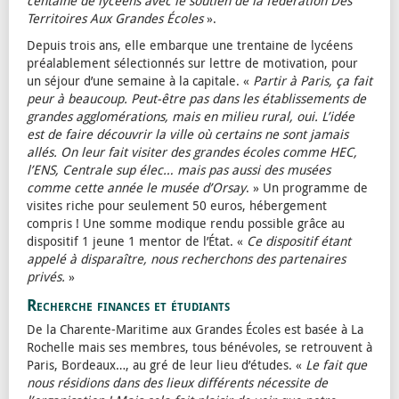
centaine de lycéens avec le soutien de la fédération Des
Territoires Aux Grandes Écoles
».
Depuis trois ans, elle embarque une trentaine de lycéens
préalablement sélectionnés sur lettre de motivation, pour
un séjour d’une semaine à la capitale. «
Partir à Paris, ça fait
peur à beaucoup. Peut-être pas dans les établissements de
grandes agglomérations, mais en milieu rural, oui. L’idée
est de faire découvrir la ville où certains ne sont jamais
allés. On leur fait visiter des grandes écoles comme HEC,
l’ENS, Centrale sup élec… mais pas aussi des musées
comme cette année le musée d’Orsay
. » Un programme de
visites riche pour seulement 50 euros, hébergement
compris ! Une somme modique rendu possible grâce au
dispositif 1 jeune 1 mentor de l’État. «
Ce dispositif étant
appelé à disparaître, nous recherchons des partenaires
privés.
»
Recherche finances et étudiants
De la Charente-Maritime aux Grandes Écoles est basée à La
Rochelle mais ses membres, tous bénévoles, se retrouvent à
Paris, Bordeaux…, au gré de leur lieu d’études. «
Le fait que
nous résidions dans des lieux différents nécessite de