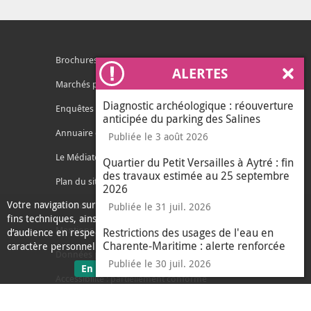
Brochures
ALERTES
Ferm
Marchés publics
Diagnostic archéologique : réouverture
Enquêtes publiques
anticipée du parking des Salines
Annuaire des services
Publiée le 3 août 2026
Le Médiateur de l'Agglo
Quartier du Petit Versailles à Aytré : fin
des travaux estimée au 25 septembre
Plan du site
2026
Votre navigation sur ce site nécessite l’usage de cookies pour des
Contacter l'agglo
Publiée le 31 juil. 2026
fins techniques, ainsi que des cookies anonymisés de mesure
Mentions légales
Restrictions des usages de l'eau en
d’audience en respect de la législation relative aux données à
Charente-Maritime : alerte renforcée
caractère personnel.
Données personnelles
Publiée le 30 juil. 2026
sur les données personnelles
En savoir plus
J'ai compris
Accessibilité : partiellement conforme
le message d'informati
Ecoconception