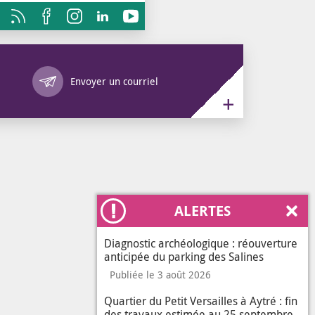
Annuaire des services
Envoyer un courriel
ALERTES
Ferm
Diagnostic archéologique : réouverture
anticipée du parking des Salines
Publiée le 3 août 2026
Quartier du Petit Versailles à Aytré : fin
des travaux estimée au 25 septembre