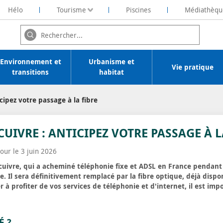
Hélo
Tourisme
Piscines
Médiathèqu
ochelaise de Rénovation Energétique
Environnement et
Urbanisme et
Vie pratique
transitions
habitat
cipez votre passage à la fibre
CUIVRE : ANTICIPEZ VOTRE PASSAGE À L
jour le 3 juin 2026
 cuivre, qui a acheminé téléphonie fixe et ADSL en France pendant
. Il sera définitivement remplacé par la fibre optique, déjà dispon
r à profiter de vos services de téléphonie et d'internet, il est imp
É ?