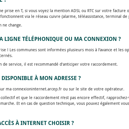
une prise en T, si vous voyez la mention ADSL ou RTC sur votre facture o
onctionnent via le réseau cuivre (alarme, téléassistance, terminal de 
en ne change.
MA LIGNE TÉLÉPHONIQUE OU MA CONNEXION ?
ise ! Les communes sont informées plusieurs mois à l’avance et les o
cernés.
on de service, il est recommandé d'anticiper votre raccordement.
E DISPONIBLE À MON ADRESSE ?
 sur ma connexioninternet.arcep.fr ou sur le site de votre opérateur.
ollectif et que le raccordement n’est pas encore effectif, rapprochez-
émarche. Et en cas de question technique, vous pouvez également vous
CCÈS À INTERNET CHOISIR ?