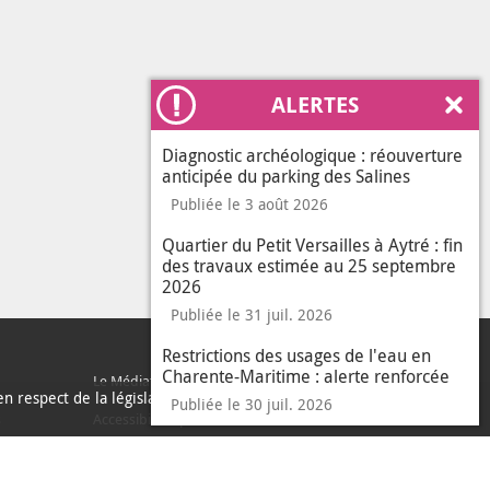
ALERTES
Ferm
Diagnostic archéologique : réouverture
anticipée du parking des Salines
Publiée le 3 août 2026
Quartier du Petit Versailles à Aytré : fin
des travaux estimée au 25 septembre
2026
Publiée le 31 juil. 2026
Restrictions des usages de l'eau en
Charente-Maritime : alerte renforcée
Le Médiateur de l'Agglo
n respect de la législation
Publiée le 30 juil. 2026
sur les données per
En savoir plus
J'ai compris
s
Accessibilité : partiellement conforme
le messa
Accès sourds et malentendants