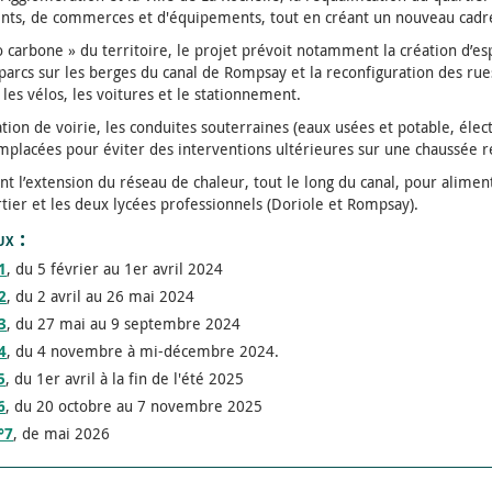
nts, de commerces et d'équipements, tout en créant un nouveau cadre 
ro carbone » du territoire, le projet prévoit notamment la création d’es
arcs sur les berges du canal de Rompsay et la reconfiguration des ru
 les vélos, les voitures et le stationnement.
on de voirie, les conduites souterraines (eaux usées et potable, électr
lacées pour éviter des interventions ultérieures sur une chaussée re
 l’extension du réseau de chaleur, tout le long du canal, pour alimen
tier et les deux lycées professionnels (Doriole et Rompsay).
ux :
1
, du 5 février au 1er avril 2024
2
, du 2 avril au 26 mai 2024
3
, du 27 mai au 9 septembre 2024
4
, du 4 novembre à mi-décembre 2024.
5
, du 1er avril à la fin de l'été 2025
6
, du 20 octobre au 7 novembre 2025
°7
, de mai 2026