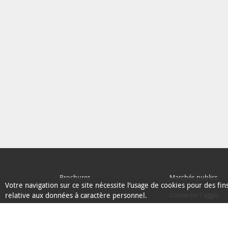
Brochures
Marchés publics
Votre navigation sur ce site nécessite l’usage de cookies pour des fi
relative aux données à caractère personnel.
Plan du site
Contacter l'agglo
Ecoconception
L'Agglo recrute