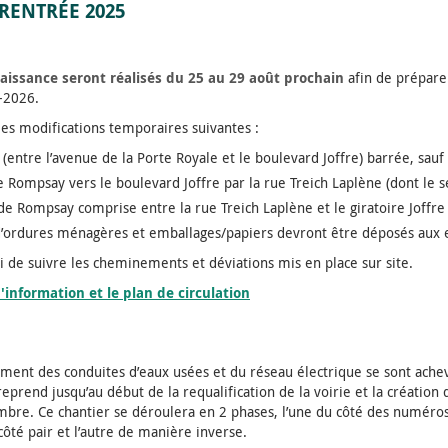
 RENTRÉE 2025
issance seront réalisés du 25 au 29 août prochain
afin de préparer
-2026.
les modifications temporaires suivantes :
ntre l’avenue de la Porte Royale et le boulevard Joffre) barrée, sauf 
e Rompsay vers le boulevard Joffre par la rue Treich Laplène (dont le s
de Rompsay comprise entre la rue Treich Laplène et le giratoire Joffre
s d’ordures ménagères et emballages/papiers devront être déposés aux 
ci de suivre les cheminements et déviations mis en place sur site.
'information et le plan de circulation
ment des conduites d’eaux usées et du réseau électrique se sont achev
reprend jusqu’au début de la requalification de la voirie et la création 
mbre. Ce chantier se déroulera en 2 phases, l’une du côté des numéros
côté pair et l’autre de manière inverse.