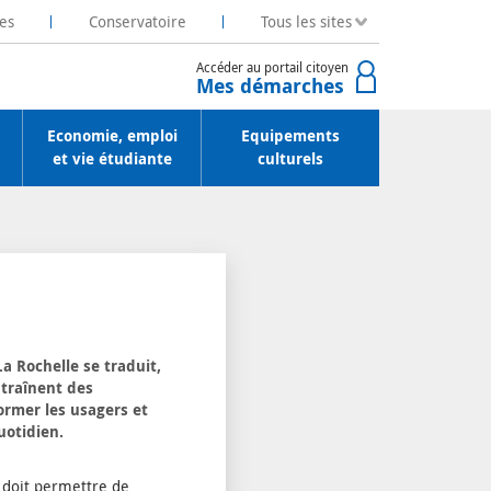
es
Conservatoire
Tous les sites
Accéder au portail citoyen
Mes démarches
Economie, emploi
Equipements
et vie étudiante
culturels
a Rochelle se traduit,
ntraînent des
ormer les usagers et
uotidien.
r doit permettre de