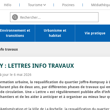
Hélo
Tourisme
Piscines
Médiathèqu
ochelaise de Rénovation Energétique
Environnement et
Urbanisme et
Vie pratique
transitions
habitat
nfo travaux
 : LETTRES INFO TRAVAUX
 à jour le 6 mai 2026
rmation urbaine, la requalification du quartier Joffre-Rompsay à L
 durant plus de deux ans, par différentes phases de travaux qui e
 circulation. Une « Lettre » est régulièrement publiée afin d’inf
chantiers et de les aider à anticiper et à organiser au mieux leur q
gglomération et la Ville de La Rochelle, la requalification du quartie