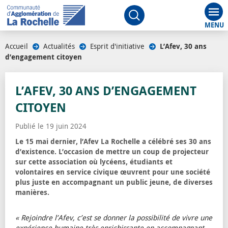
Aff
Ouvrir le moteur de rech
Accueil
/
Actualités
/
Esprit d'initiative
/
L’Afev, 30 ans
d’engagement citoyen
L’AFEV, 30 ANS D’ENGAGEMENT
CITOYEN
Publié le 19 juin 2024
Le 15 mai dernier, l’Afev La Rochelle a célébré ses 30 ans
d’existence. L’occasion de mettre un coup de projecteur
sur cette association où lycéens, étudiants et
volontaires en service civique œuvrent pour une société
plus juste en accompagnant un public jeune, de diverses
manières.
« Rejoindre l’Afev, c’est se donner la possibilité de vivre une
expérience humaine très enrichissante en accompagnant