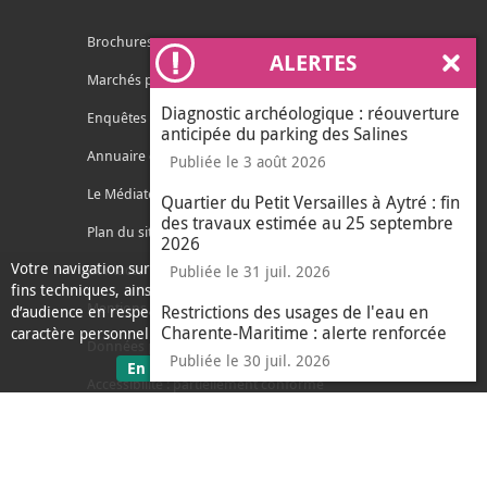
Brochures
ALERTES
Ferm
Marchés publics
Diagnostic archéologique : réouverture
Enquêtes publiques
anticipée du parking des Salines
Annuaire des services
Publiée le 3 août 2026
Le Médiateur de l'Agglo
Quartier du Petit Versailles à Aytré : fin
des travaux estimée au 25 septembre
Plan du site
2026
Votre navigation sur ce site nécessite l’usage de cookies pour des
Contacter l'agglo
Publiée le 31 juil. 2026
fins techniques, ainsi que des cookies anonymisés de mesure
Mentions légales
Restrictions des usages de l'eau en
d’audience en respect de la législation relative aux données à
Charente-Maritime : alerte renforcée
caractère personnel.
Données personnelles
Publiée le 30 juil. 2026
sur les données personnelles
En savoir plus
J'ai compris
Accessibilité : partiellement conforme
le message d'informati
Ecoconception
L'Agglo recrute