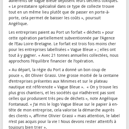
adhérents de Vague Bleue déposent leurs déchets toxiques.
« Le prestataire spécialisé dans ce type de collecte trouve
tout en un même lieu plutôt que de passer en porte-à-
porte, cela permet de baisser les coûts », poursuit
Angélique.
Les entreprises paient au Port un forfait « déchets » pour
cette opération partiellement subventionnée par l’Agence
de l’Eau Loire-Bretagne. Le forfait est trois fois moins cher
pour les entreprises labellisées « Vague Bleue » ; elles ont
tout à y gagner. « Avec 21 tonnes annuelles collectées, nous
approchons l’équilibre financier de l’opération.
« Au départ, la régie du Port a donné un bon coup de
pouce », dit Olivier Grassi. Une grosse moitié de la centaine
d’entreprises présentes aux Minimes et sur le plateau
nautique est référencée « Vague Bleue ». « On y trouve les
plus gros chantiers, et les sociétés qui n’adhèrent pas sont
celles qui produisent très peu de déchets », note Angélique
Fontanaud. « J’ai mis le logo Vague Bleue sur le papier à en-
tête de mon entreprise, cela valorise la démarche auprès
des clients », affirme Olivier Grassi « mais attention, le label
n’est pas acquis pour la vie ! Nous devons rester attentifs à
toujours bien trier ».