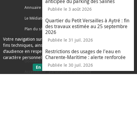
anticipée du parking des Salines
Annuaire des services
Publiée le 3 août 2026
Le Médiateur de l'Agglo
Quartier du Petit Versailles à Aytré : fin
des travaux estimée au 25 septembre
Plan du site
2026
Votre navigation sur ce site nécessite l’usage de cookies pour des
Contacter l'agglo
Publiée le 31 juil. 2026
fins techniques, ainsi que des cookies anonymisés de mesure
Mentions légales
Restrictions des usages de l'eau en
d’audience en respect de la législation relative aux données à
Charente-Maritime : alerte renforcée
caractère personnel.
Données personnelles
Publiée le 30 juil. 2026
sur les données personnelles
En savoir plus
J'ai compris
Accessibilité : partiellement conforme
le message d'informati
Ecoconception
L'Agglo recrute
Espace presse
Alertes
Accès sourds et malentendants