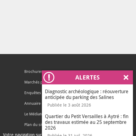
Brochures
ALERTES
Ferm
Marchés publics
Diagnostic archéologique : réouverture
Enquêtes publiques
anticipée du parking des Salines
Annuaire des services
Publiée le 3 août 2026
Le Médiateur de l'Agglo
Quartier du Petit Versailles à Aytré : fin
des travaux estimée au 25 septembre
Plan du site
2026
Votre navigation sur ce site nécessite l’usage de cookies pour des
Contacter l'agglo
Publiée le 31 juil. 2026