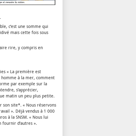
.
bible, c’est une somme qui
idivé mais cette fois sous
aire rire, y compris en
ties « La première est
 un homme à la mer, comment
nforme par exemple sur la
ntendre, s’apprécier,
que matin un peu plus petite.
r son site*. « Nous réservons
avail ». Déjà vendus à 1 000
ros à la SNSM. « Nous lui
fournir d’autres ».