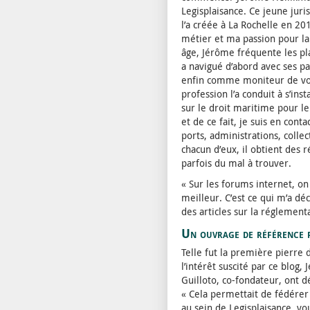
Legisplaisance. Ce jeune juri
l’a créée à La Rochelle en 201
métier et ma passion pour la 
âge, Jérôme fréquente les plan
a navigué d’abord avec ses pa
enfin comme moniteur de voil
profession l’a conduit à s’inst
sur le droit maritime pour l
et de ce fait, je suis en con
ports, administrations, collec
chacun d’eux, il obtient des 
parfois du mal à trouver.
« Sur les forums internet, on
meilleur. C’est ce qui m’a dé
des articles sur la réglementa
Un ouvrage de référence 
Telle fut la première pierre 
l’intérêt suscité par ce blog
Guilloto, co-fondateur, ont d
« Cela permettait de fédére
au sein de Legisplaisance, v