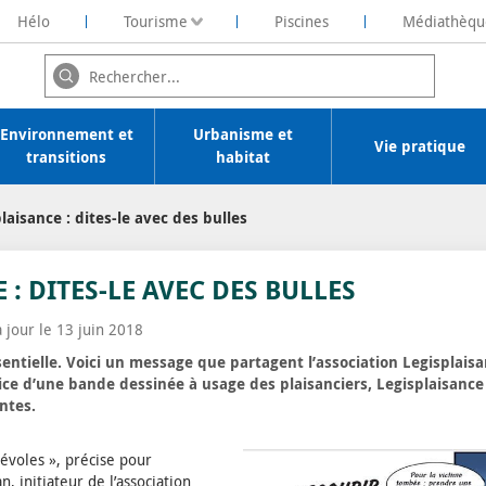
Hélo
Tourisme
Piscines
Médiathèqu
ochelaise de Rénovation Energétique
Environnement et
Urbanisme et
Vie pratique
transitions
habitat
laisance : dites-le avec des bulles
 : DITES-LE AVEC DES BULLES
à jour le 13 juin 2018
ssentielle. Voici un message que partagent l’association Legisplaisa
ice d’une bande dessinée à usage des plaisanciers, Legisplaisance
ntes.
voles », précise pour
initiateur de l’association