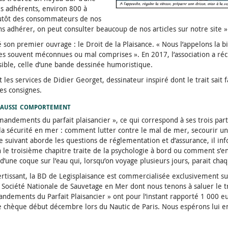
es adhérents, environ 800 à
plutôt des consommateurs de nos
 adhérer, on peut consulter beaucoup de nos articles sur notre site »
ié son premier ouvrage : le Droit de la Plaisance. « Nous l’appelons la 
gles souvent méconnues ou mal comprises ». En 2017, l’association a réc
ible, celle d’une bande dessinée humoristique.
 les services de Didier Georget, dessinateur inspiré dont le trait sait f
des consignes.
s aussi comportement
mmandements du parfait plaisancier », ce qui correspond à ses trois par
t la sécurité en mer : comment lutter contre le mal de mer, secourir
Le suivant aborde les questions de réglementation et d’assurance, il i
in le troisième chapitre traite de la psychologie à bord ou comment s’e
s d’une coque sur l’eau qui, lorsqu’on voyage plusieurs jours, parait cha
ertissant, la BD de Legisplaisance est commercialisée exclusivement su
 Société Nationale de Sauvetage en Mer dont nous tenons à saluer le tr
ndements du Parfait Plaisancier » ont pour l’instant rapporté 1 000 eu
e chèque début décembre lors du Nautic de Paris. Nous espérons lui en 