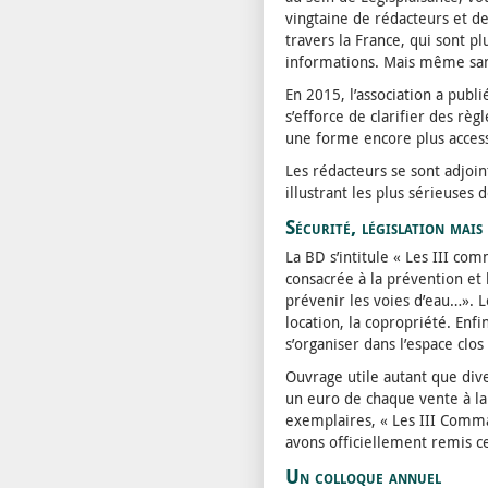
vingtaine de rédacteurs et d
travers la France, qui sont 
informations. Mais même sans
En 2015, l’association a publ
s’efforce de clarifier des rè
une forme encore plus access
Les rédacteurs se sont adjoint
illustrant les plus sérieuses 
Sécurité, législation mai
La BD s’intitule « Les III co
consacrée à la prévention e
prévenir les voies d’eau…». 
location, la copropriété. Enf
s’organiser dans l’espace clo
Ouvrage utile autant que div
un euro de chaque vente à la
exemplaires, « Les III Comma
avons officiellement remis c
Un colloque annuel