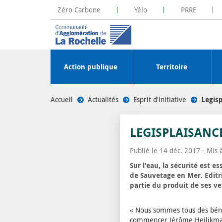
Zéro Carbone
Yélo
PRRE
La Rochelle Territoire Zéro Carbone
Plateforme R
Action publique
Territoire
Accueil
/
Actualités
/
Esprit d'initiative
/
Legisp
LEGISPLAISANCE
Publié le 14 déc. 2017 - Mis 
Sur l’eau, la sécurité est e
de Sauvetage en Mer. Editr
partie du produit de ses ve
« Nous sommes tous des béné
commencer Jérôme Heilikman, 