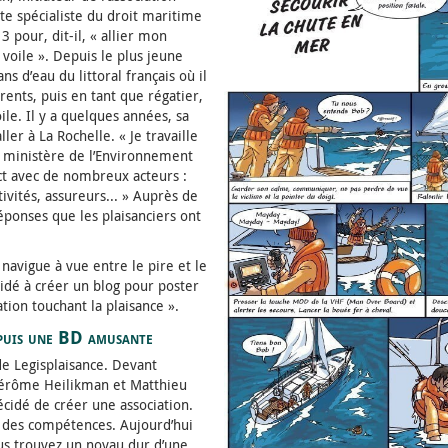
ste spécialiste du droit maritime
3 pour, dit-il, « allier mon
voile ». Depuis le plus jeune
s d’eau du littoral français où il
rents, puis en tant que régatier,
e. Il y a quelques années, sa
aller à La Rochelle. « Je travaille
e ministère de l’Environnement
tact avec de nombreux acteurs :
tivités, assureurs... » Auprès de
réponses que les plaisanciers ont
 navigue à vue entre le pire et le
cidé à créer un blog pour poster
tion touchant la plaisance ».
puis une BD amusante
de Legisplaisance. Devant
, Jérôme Heilikman et Matthieu
écidé de créer une association.
r des compétences. Aujourd’hui
ous trouvez un noyau dur d’une