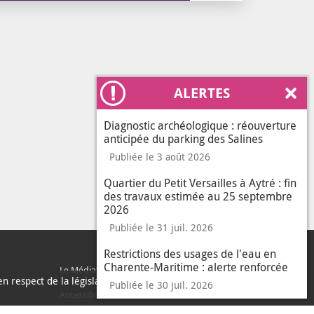
ALERTES
Ferm
Diagnostic archéologique : réouverture
anticipée du parking des Salines
Publiée le 3 août 2026
Quartier du Petit Versailles à Aytré : fin
des travaux estimée au 25 septembre
2026
Publiée le 31 juil. 2026
Restrictions des usages de l'eau en
Charente-Maritime : alerte renforcée
Le Médiateur de l'Agglo
n respect de la législation
Publiée le 30 juil. 2026
sur les données per
En savoir plus
J'ai compris
s
Accessibilité : partiellement conforme
le messa