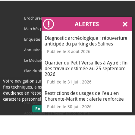
Brochures
ALERTES
Ferm
Marchés publics
Diagnostic archéologique : réouverture
Enquêtes publiques
anticipée du parking des Salines
Annuaire des services
Publiée le 3 août 2026
Le Médiateur de l'Agglo
Quartier du Petit Versailles à Aytré : fin
des travaux estimée au 25 septembre
Plan du site
2026
Votre navigation sur ce site nécessite l’usage de cookies pour des
Contacter l'agglo
Publiée le 31 juil. 2026
fins techniques, ainsi que des cookies anonymisés de mesure
Mentions légales
Restrictions des usages de l'eau en
d’audience en respect de la législation relative aux données à
Charente-Maritime : alerte renforcée
caractère personnel.
Données personnelles
Publiée le 30 juil. 2026
sur les données personnelles
En savoir plus
J'ai compris
Accessibilité : partiellement conforme
le message d'informati
Ecoconception
L'Agglo recrute