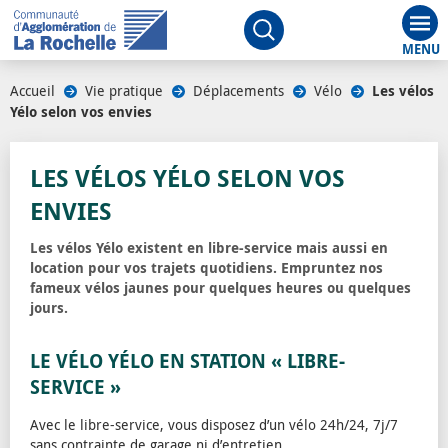
Aff
Ouvrir le moteur de rech
Accueil
/
Vie pratique
/
Déplacements
/
Vélo
/
Les vélos
Yélo selon vos envies
LES VÉLOS YÉLO SELON VOS
ENVIES
Les vélos Yélo existent en libre-service mais aussi en
location pour vos trajets quotidiens. Empruntez nos
fameux vélos jaunes pour quelques heures ou quelques
jours.
LE VÉLO YÉLO EN STATION « LIBRE-
SERVICE »
Avec le libre-service, vous disposez d’un vélo 24h/24, 7j/7
sans contrainte de garage ni d’entretien.