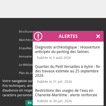
Brochures
ALERTES
Ferm
Marchés publics
Diagnostic archéologique : réouverture
Enquêtes publiques
anticipée du parking des Salines
Annuaire des services
Publiée le 3 août 2026
Le Médiateur de l'Agglo
Quartier du Petit Versailles à Aytré : fin
des travaux estimée au 25 septembre
Plan du site
2026
Votre navigation sur ce site nécessite l’usage de cookies pour des
Contacter l'agglo
Publiée le 31 juil. 2026
fins techniques, ainsi que des cookies anonymisés de mesure
Mentions légales
Restrictions des usages de l'eau en
d’audience en respect de la législation relative aux données à
Charente-Maritime : alerte renforcée
caractère personnel.
Données personnelles
Publiée le 30 juil. 2026
sur les données personnelles
En savoir plus
J'ai compris