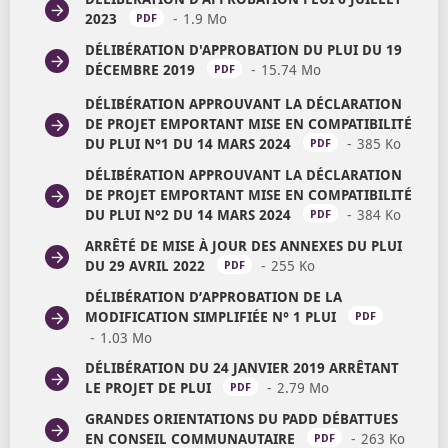
2023
1.9 Mo
OUVRIR DANS UN NOUVEL ONG
PDF
DÉLIBÉRATION D'APPROBATION DU PLUI DU 19
DÉCEMBRE 2019
15.74 Mo
OUVRIR DANS UN
PDF
DÉLIBÉRATION APPROUVANT LA DÉCLARATION
DE PROJET EMPORTANT MISE EN COMPATIBILITÉ
DU PLUI N°1 DU 14 MARS 2024
385 Ko
OUVRI
PDF
DÉLIBÉRATION APPROUVANT LA DÉCLARATION
DE PROJET EMPORTANT MISE EN COMPATIBILITÉ
DU PLUI N°2 DU 14 MARS 2024
384 Ko
OUVRI
PDF
ARRÊTÉ DE MISE À JOUR DES ANNEXES DU PLUI
DU 29 AVRIL 2022
255 Ko
OUVRIR DANS UN 
PDF
DÉLIBÉRATION D’APPROBATION DE LA
MODIFICATION SIMPLIFIÉE N° 1 PLUI
PDF
1.03 Mo
OUVRIR DANS UN NOUVEL ONGLET
DÉLIBÉRATION DU 24 JANVIER 2019 ARRÊTANT
LE PROJET DE PLUI
2.79 Mo
OUVRIR DANS U
PDF
GRANDES ORIENTATIONS DU PADD DÉBATTUES
EN CONSEIL COMMUNAUTAIRE
263 Ko
OUVRI
PDF