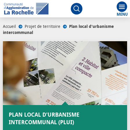
Aff
Ouvrir le moteur de rech
Accueil
/
Projet de territoire
/
Plan local d'urbanisme
intercommunal
/
PLAN LOCAL D'URBANISME
INTERCOMMUNAL (PLUI)