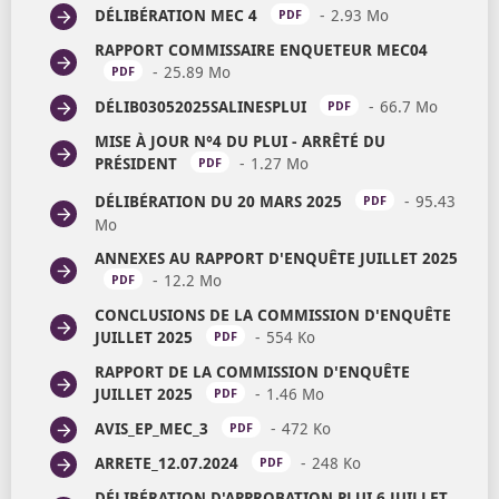
DÉLIBÉRATION MEC 4
2.93 Mo
OUVRIR DANS
PDF
RAPPORT COMMISSAIRE ENQUETEUR MEC04
25.89 Mo
OUVRIR DANS UN NOUVEL ONGLET
PDF
DÉLIB03052025SALINESPLUI
66.7 Mo
OUVRIR
PDF
MISE À JOUR N°4 DU PLUI - ARRÊTÉ DU
PRÉSIDENT
1.27 Mo
OUVRIR DANS UN NOUV
PDF
DÉLIBÉRATION DU 20 MARS 2025
95.43
PDF
Mo
OUVRIR DANS UN NOUVEL ONGLET
ANNEXES AU RAPPORT D'ENQUÊTE JUILLET 2025
12.2 Mo
OUVRIR DANS UN NOUVEL ONGLET
PDF
CONCLUSIONS DE LA COMMISSION D'ENQUÊTE
JUILLET 2025
554 Ko
OUVRIR DANS UN NOUV
PDF
RAPPORT DE LA COMMISSION D'ENQUÊTE
JUILLET 2025
1.46 Mo
OUVRIR DANS UN NOU
PDF
AVIS_EP_MEC_3
472 Ko
OUVRIR DANS UN NO
PDF
ARRETE_12.07.2024
248 Ko
OUVRIR DANS UN
PDF
DÉLIBÉRATION D'APPROBATION PLUI 6 JUILLET