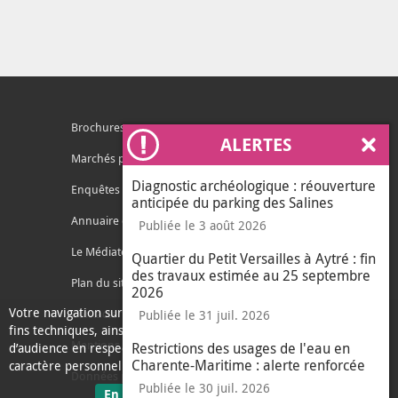
Brochures
ALERTES
Ferm
Marchés publics
Diagnostic archéologique : réouverture
Enquêtes publiques
anticipée du parking des Salines
Annuaire des services
Publiée le 3 août 2026
Le Médiateur de l'Agglo
Quartier du Petit Versailles à Aytré : fin
des travaux estimée au 25 septembre
Plan du site
2026
Votre navigation sur ce site nécessite l’usage de cookies pour des
Contacter l'agglo
Publiée le 31 juil. 2026
fins techniques, ainsi que des cookies anonymisés de mesure
Mentions légales
Restrictions des usages de l'eau en
d’audience en respect de la législation relative aux données à
Charente-Maritime : alerte renforcée
caractère personnel.
Données personnelles
Publiée le 30 juil. 2026
sur les données personnelles
En savoir plus
J'ai compris