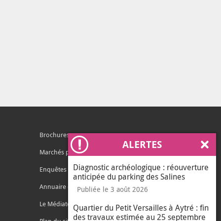
Brochures
ALERTES
Ferm
Marchés publics
Diagnostic archéologique : réouverture
Enquêtes publiques
anticipée du parking des Salines
Annuaire des services
Publiée le 3 août 2026
Le Médiateur de l'Agglo
Quartier du Petit Versailles à Aytré : fin
des travaux estimée au 25 septembre