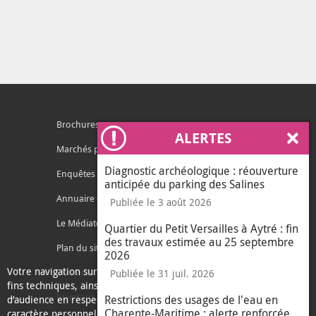
Brochures
ALERTES
Ferm
Marchés publics
Diagnostic archéologique : réouverture
Enquêtes publiques
anticipée du parking des Salines
Annuaire des services
Publiée le 3 août 2026
Le Médiateur de l'Agglo
Quartier du Petit Versailles à Aytré : fin
des travaux estimée au 25 septembre
Plan du site
2026
Votre navigation sur ce site nécessite l’usage de cookies pour des
Contacter l'agglo
Publiée le 31 juil. 2026
fins techniques, ainsi que des cookies anonymisés de mesure
Mentions légales
Restrictions des usages de l'eau en
d’audience en respect de la législation relative aux données à
Charente-Maritime : alerte renforcée
caractère personnel.