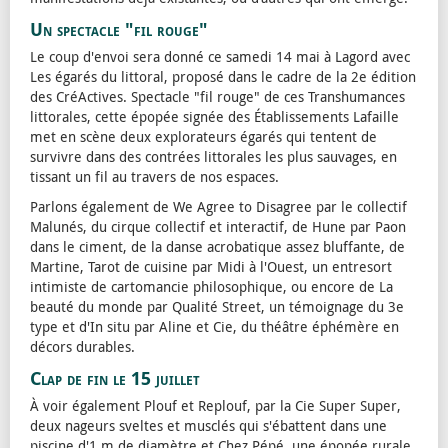
Un spectacle "fil rouge"
Le coup d'envoi sera donné ce samedi 14 mai à Lagord avec
Les égarés du littoral, proposé dans le cadre de la 2e édition
des CréActives. Spectacle "fil rouge" de ces Transhumances
littorales, cette épopée signée des Établissements Lafaille
met en scène deux explorateurs égarés qui tentent de
survivre dans des contrées littorales les plus sauvages, en
tissant un fil au travers de nos espaces.
Parlons également de We Agree to Disagree par le collectif
Malunés, du cirque collectif et interactif, de Hune par Paon
dans le ciment, de la danse acrobatique assez bluffante, de
Martine, Tarot de cuisine par Midi à l'Ouest, un entresort
intimiste de cartomancie philosophique, ou encore de La
beauté du monde par Qualité Street, un témoignage du 3e
type et d'In situ par Aline et Cie, du théâtre éphémère en
décors durables.
Clap de fin le 15 juillet
À voir également Plouf et Replouf, par la Cie Super Super,
deux nageurs sveltes et musclés qui s'ébattent dans une
piscine d'1 m de diamètre et Chez Pépé, une épopée rurale