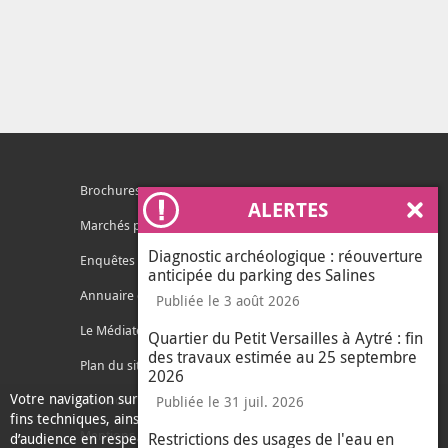
Brochures
ALERTES
Ferm
Marchés publics
Diagnostic archéologique : réouverture
Enquêtes publiques
anticipée du parking des Salines
Annuaire des services
Publiée le 3 août 2026
Le Médiateur de l'Agglo
Quartier du Petit Versailles à Aytré : fin
des travaux estimée au 25 septembre
Plan du site
2026
Votre navigation sur ce site nécessite l’usage de cookies pour des
Contacter l'agglo
Publiée le 31 juil. 2026
fins techniques, ainsi que des cookies anonymisés de mesure
Mentions légales
Restrictions des usages de l'eau en
d’audience en respect de la législation relative aux données à