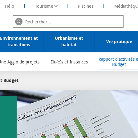
Hélo
Tourisme
Piscines
Médiathèqu
ochelaise de Rénovation Energétique
Environnement et
Urbanisme et
Vie pratique
transitions
habitat
Rapport d'activités e
Une Agglo de projets
Elu(e)s et Instances
Budget
et Budget
/