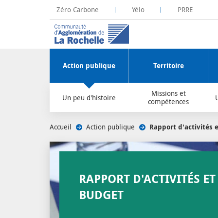
Zéro Carbone
Yélo
PRRE
La Rochelle Territoire Zéro Carbone
Plateforme R
Action publique
Territoire
Missions et
Un peu d'histoire
compétences
Accueil
/
Action publique
/
Rapport d'activités 
RAPPORT D'ACTIVITÉS ET
BUDGET