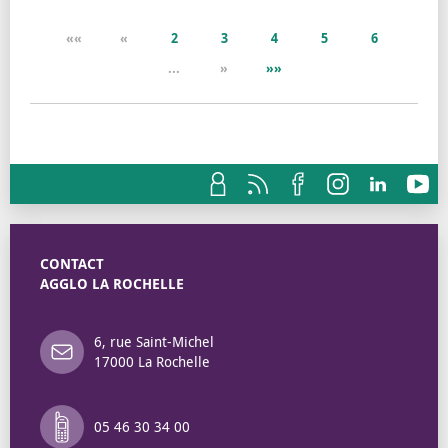
««
«
2
3
4
5
6
...
»
»»
CONTACT
AGGLO LA ROCHELLE
6, rue Saint-Michel
17000 La Rochelle
05 46 30 34 00