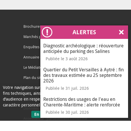
Brochures
ALERTES
Ferm
Marchés publics
Diagnostic archéologique : réouverture
Enquêtes publiques
anticipée du parking des Salines
Annuaire des services
Publiée le 3 août 2026
Le Médiateur de l'Agglo
Quartier du Petit Versailles à Aytré : fin
des travaux estimée au 25 septembre
Plan du site
2026
Votre navigation sur ce site nécessite l’usage de cookies pour des
Contacter l'agglo
Publiée le 31 juil. 2026
fins techniques, ainsi que des cookies anonymisés de mesure
Mentions légales
Restrictions des usages de l'eau en
d’audience en respect de la législation relative aux données à
Charente-Maritime : alerte renforcée
caractère personnel.
Données personnelles
Publiée le 30 juil. 2026
sur les données personnelles
En savoir plus
J'ai compris
Accessibilité : partiellement conforme
le message d'informati
Ecoconception