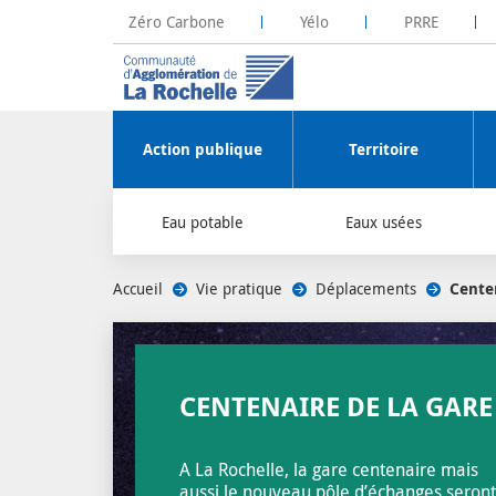
Zéro Carbone
Yélo
PRRE
La Rochelle Territoire Zéro Carbone
Plateforme R
Action publique
Territoire
Eau potable
Eaux usées
Accueil
/
Vie pratique
/
Déplacements
/
Centen
CENTENAIRE DE LA GARE
A La Rochelle, la gare centenaire mais
aussi le nouveau pôle d’échanges seront