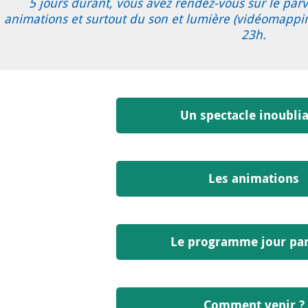
5 jours durant, vous avez rendez-vous sur le parv
animations et surtout du son et lumière (vidéomappin
23h.
Un spectacle inoubli
Les animations
Le programme jour par
Comment venir ?