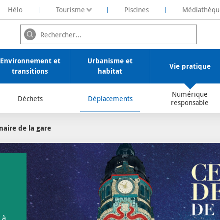
Hélo
Tourisme
Piscines
Médiathèqu
ochelaise de Rénovation Energétique
Environnement et
Urbanisme et
Vie pratique
transitions
habitat
Numérique
Déchets
Déplacements
responsable
aire de la gare
/
 à