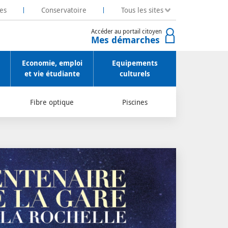
es
Conservatoire
Tous les sites
Accéder au portail citoyen
Mes démarches
Economie, emploi
Equipements
et vie étudiante
culturels
Fibre optique
Piscines