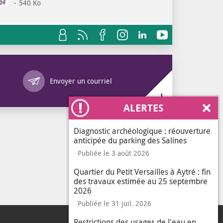
540 Ko
OUVRIR DANS UN NOUVEL ONGLET
DF
Annuaire des services
Envoyer un courriel
ALERTES
Ferm
Diagnostic archéologique : réouverture
anticipée du parking des Salines
Publiée le 3 août 2026
Quartier du Petit Versailles à Aytré : fin
des travaux estimée au 25 septembre
2026
Publiée le 31 juil. 2026
Restrictions des usages de l'eau en