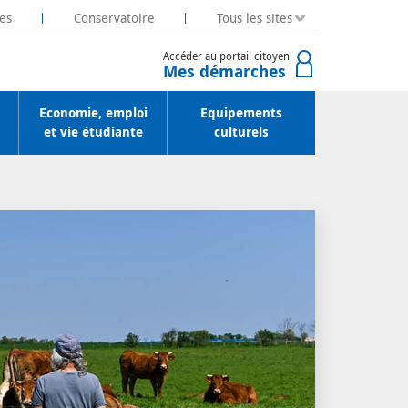
es
Conservatoire
Tous les sites
Accéder au portail citoyen
Mes démarches
Economie, emploi
Equipements
et vie étudiante
culturels