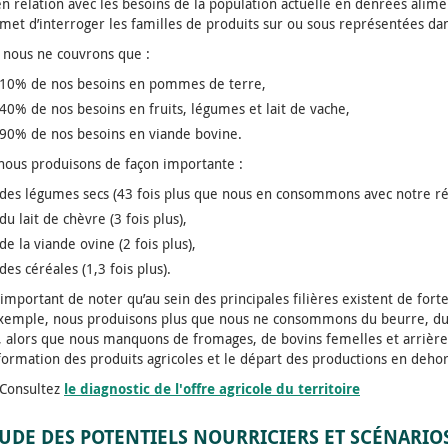
n relation avec les besoins de la population actuelle en denrées alime
rmet d’interroger les familles de produits sur ou sous représentées dan
, nous ne couvrons que :
10% de nos besoins en pommes de terre,
40% de nos besoins en fruits, légumes et lait de vache,
90% de nos besoins en viande bovine.
nous produisons de façon importante :
des légumes secs (43 fois plus que nous en consommons avec notre ré
du lait de chèvre (3 fois plus),
de la viande ovine (2 fois plus),
des céréales (1,3 fois plus).
t important de noter qu’au sein des principales filières existent de fort
xemple, nous produisons plus que nous ne consommons du beurre, du 
, alors que nous manquons de fromages, de bovins femelles et arrières 
formation des produits agricoles et le départ des productions en dehors
Consultez
le diagnostic de l'offre agricole du territoire
TUDE DES POTENTIELS NOURRICIERS ET SCÉNARIO