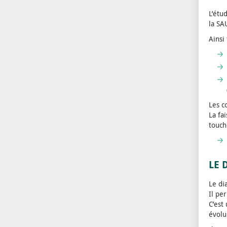
L’étu
la SA
Ainsi
Les c
La fa
touch
LE 
Le di
Il pe
C’est
évolu