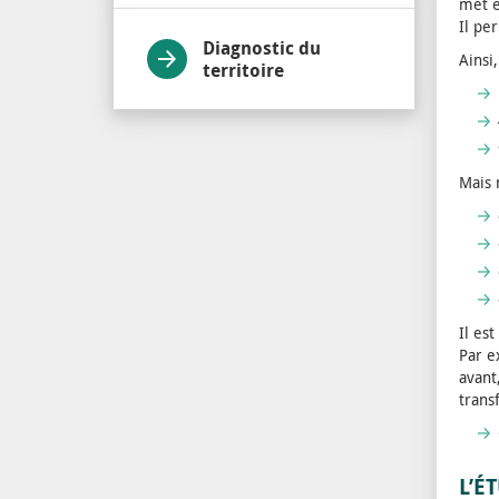
met e
Il pe
Diagnostic du
Ainsi
territoire
Mais 
Il es
Par e
avant
trans
L’É