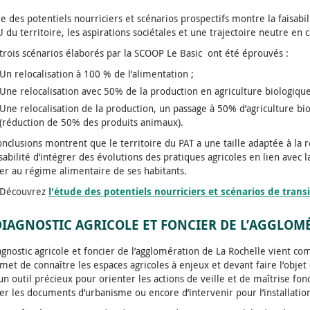
de des potentiels nourriciers et scénarios prospectifs montre la faisabi
U du territoire, les aspirations sociétales et une trajectoire neutre en 
 trois scénarios élaborés par la SCOOP Le Basic ont été éprouvés :
Un relocalisation à 100 % de l’alimentation ;
Une relocalisation avec 50% de la production en agriculture biologique
Une relocalisation de la production, un passage à 50% d’agriculture bi
(réduction de 50% des produits animaux).
onclusions montrent que le territoire du PAT a une taille adaptée à la re
isabilité d’intégrer des évolutions des pratiques agricoles en lien avec l
er au régime alimentaire de ses habitants.
Découvrez
l'étude des potentiels nourriciers et scénarios de trans
DIAGNOSTIC AGRICOLE ET FONCIER DE L’AGGLOM
agnostic agricole et foncier de l’agglomération de La Rochelle vient co
rmet de connaître les espaces agricoles à enjeux et devant faire l’objet 
 un outil précieux pour orienter les actions de veille et de maîtrise f
er les documents d’urbanisme ou encore d’intervenir pour l’installation