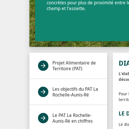
concrètes pour plus de proximité entre l
champ et l’assiette.
DI
Projet Alimentaire de
Territoire (PAT)
L'éla
décou
Les objectifs du PAT La
Pour 
Rochelle-Aunis-Ré
terri
LE 
Le PAT La Rochelle-
Aunis-Ré en chiffres
Le di