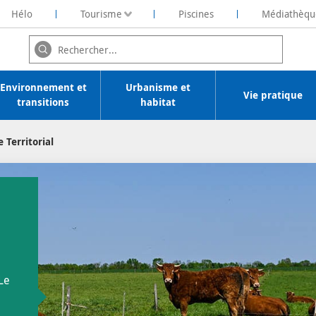
Hélo
Tourisme
Piscines
Médiathèqu
ochelaise de Rénovation Energétique
Environnement et
Urbanisme et
Vie pratique
transitions
habitat
 Territorial
/
 Le