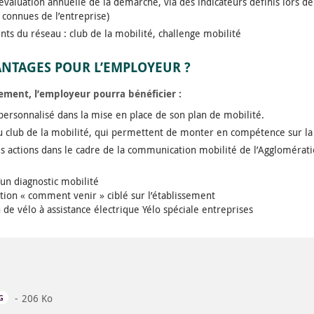
évaluation annuelle de la démarche, via des indicateurs définis lors de
 connues de l’entreprise)
ts du réseau : club de la mobilité, challenge mobilité
ANTAGES POUR L’EMPLOYEUR ?
ement, l’employeur pourra bénéficier :
rsonnalisé dans la mise en place de son plan de mobilité.
du club de la mobilité, qui permettent de monter en compétence sur l
es actions dans le cadre de la communication mobilité de l’Agglomérat
un diagnostic mobilité
ion « comment venir » ciblé sur l’établissement
 de vélo à assistance électrique Yélo spéciale entreprises
206 Ko
OUVRIR DANS UN NOUVEL ONGLET
G