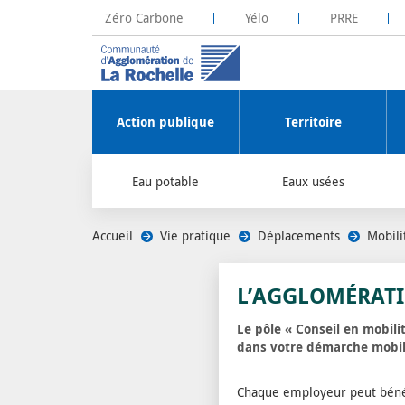
Zéro Carbone
Yélo
PRRE
La Rochelle Territoire Zéro Carbone
Plateforme R
Action publique
Territoire
Eau potable
Eaux usées
Accueil
/
Vie pratique
/
Déplacements
/
Mobili
L’AGGLOMÉRAT
Le pôle « Conseil en mobili
dans votre démarche mobil
Chaque employeur peut bénéf