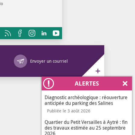
Mo
OUVRIR DANS UN NOUVEL ONGLET
RIR DANS UN NOUVEL ONGLET
Annuaire des services
Envoyer un courriel
ALERTES
Ferm
Diagnostic archéologique : réouverture
anticipée du parking des Salines
Publiée le 3 août 2026
Quartier du Petit Versailles à Aytré : fin
des travaux estimée au 25 septembre
2026