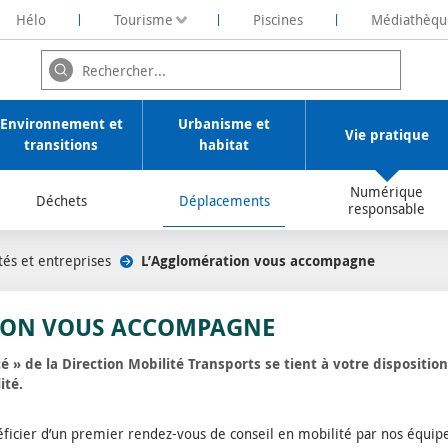
Hélo
Tourisme
Piscines
Médiathèqu
ochelaise de Rénovation Energétique
Environnement et
Urbanisme et
Vie pratique
transitions
habitat
Numérique
Déchets
Déplacements
responsable
tés et entreprises
/
L’Agglomération vous accompagne
ION VOUS ACCOMPAGNE
té » de la Direction Mobilité Transports se tient à votre disposit
ité.
icier d’un premier rendez-vous de conseil en mobilité par nos équip