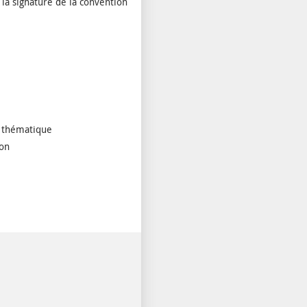
 la signature de la convention
a thématique
ion