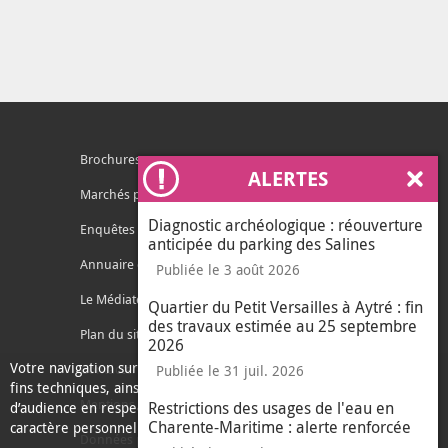
Brochures
ALERTES
Ferm
Marchés publics
Diagnostic archéologique : réouverture
Enquêtes publiques
anticipée du parking des Salines
Annuaire des services
Publiée le 3 août 2026
Le Médiateur de l'Agglo
Quartier du Petit Versailles à Aytré : fin
des travaux estimée au 25 septembre
Plan du site
2026
Votre navigation sur ce site nécessite l’usage de cookies pour des
Contacter l'agglo
Publiée le 31 juil. 2026
fins techniques, ainsi que des cookies anonymisés de mesure
Mentions légales
Restrictions des usages de l'eau en
d’audience en respect de la législation relative aux données à
Charente-Maritime : alerte renforcée
caractère personnel.
Données personnelles