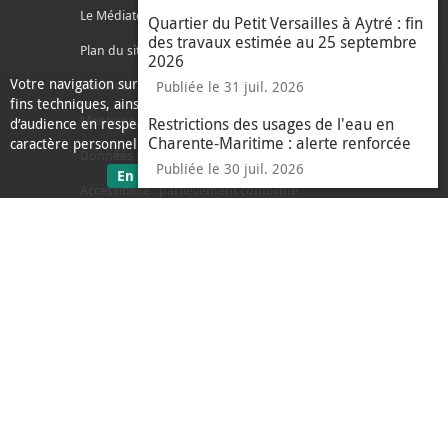
Le Médiateur de l'Agglo
Quartier du Petit Versailles à Aytré : fin
des travaux estimée au 25 septembre
Plan du site
2026
Votre navigation sur ce site nécessite l’usage de cookies pour des
Contacter l'agglo
Publiée le 31 juil. 2026
fins techniques, ainsi que des cookies anonymisés de mesure
Mentions légales
Restrictions des usages de l'eau en
d’audience en respect de la législation relative aux données à
Charente-Maritime : alerte renforcée
caractère personnel.
Données personnelles
Publiée le 30 juil. 2026
sur les données personnelles
En savoir plus
J'ai compris
Accessibilité : partiellement conforme
le message d'informati
Ecoconception
L'Agglo recrute
Espace presse
Alertes
Accès sourds et malentendants