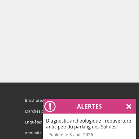
Brochures
ALERTES
Ferm
Marchés publics
Diagnostic archéologique : réouverture
Enquêtes publiques
anticipée du parking des Salines
Annuaire des services
Publiée le 3 août 2026