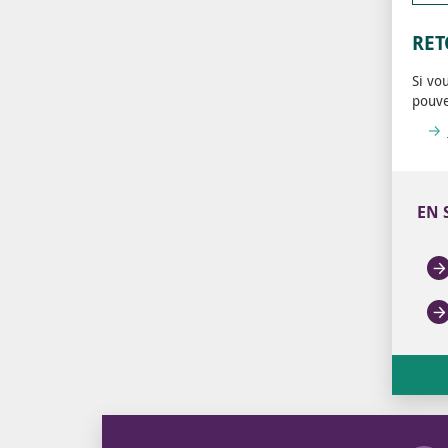
RET
Si vo
pouve
EN 