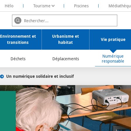
Hélo
Tourisme
Piscines
Médiathèqu
ochelaise de Rénovation Energétique
Environnement et
Urbanisme et
Vie pratique
transitions
habitat
Numérique
Déchets
Déplacements
responsable
Un numérique solidaire et inclusif
/