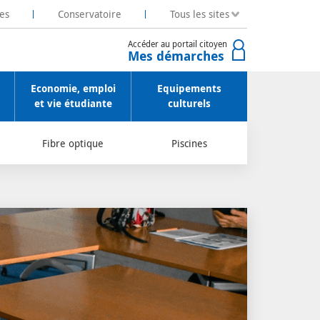
es
Conservatoire
Tous les sites
Accéder au portail citoyen
Mes démarches
Economie, emploi
Equipements
et vie étudiante
culturels
Fibre optique
Piscines