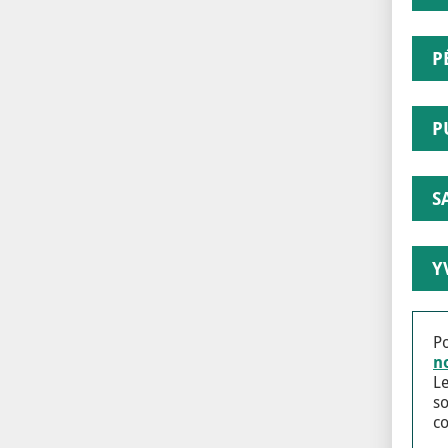
P
P
S
Y
Po
n
Le
so
co