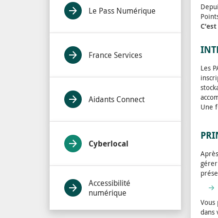
Depui
Le Pass Numérique
Point
C’est
INT
France Services
Les P
inscr
stock
accom
Aidants Connect
Une f
PRI
Cyberlocal
Après
gérer
prése
Accessibilité
numérique
Vous 
dans 