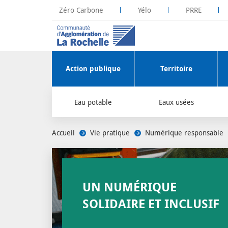
Zéro Carbone
Yélo
PRRE
La Rochelle Territoire Zéro Carbone
Plateforme R
Action publique
Territoire
Eau potable
Eaux usées
Accueil
/
Vie pratique
/
Numérique responsable
/
UN NUMÉRIQUE
SOLIDAIRE ET INCLUSIF