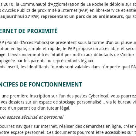
s 2010, la Communauté d’Agglomération de La Rochelle déploie sur so
s d’Accès Publics de proximité à Internet (PAP) en libre-service et enti
 aujourd’hui 27 PAP, représentant un parc de 56 ordinateurs
, qui s
ERNET DE PROXIMITÉ
AP (Points d’Accès Publics) se présentent sous la forme d’un ou plusi
iption en ligne, simple et rapide, le PAP propose un accès libre et sécu
age. L’environnement très intuitif permettra aux débutants de s’initier 
pagnée par les parents ou représentants légaux.
ois inscrit, les identifiants fournis sont valables dans n’importe quel PA
NCIPES DE FONCTIONNEMENT
 une première inscription sur l'un des postes Cyberlocal, vous pourrez
 vos dossiers sur un espace de stockage personnalisé... via le bureau v
nce d'un parent ou d'un tuteur légal.
Un espace sécurisé et personnel
pourrez naviguer sur internet, réaliser des démarches en ligne, créer
votre espace personnel. Ces documents pourront être accessibles sur t