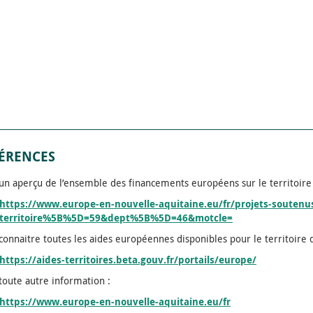
ÉRENCES
un aperçu de l’ensemble des financements européens sur le territoire
https://www.europe-en-nouvelle-aquitaine.eu/fr/projets-soutenu
territoire%5B%5D=59&dept%5B%5D=46&motcle=
connaitre toutes les aides européennes disponibles pour le territoire d
https://aides-territoires.beta.gouv.fr/portails/europe/
toute autre information :
https://www.europe-en-nouvelle-aquitaine.eu/fr