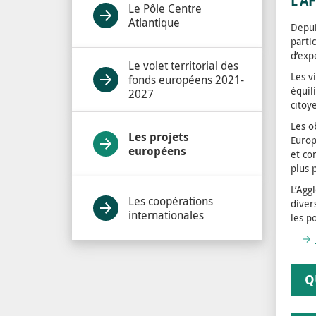
L’A
Le Pôle Centre
Atlantique
Depui
parti
d’exp
Le volet territorial des
Les v
fonds européens 2021-
équil
2027
citoy
Les ob
Les projets
Europ
européens
et co
plus 
L’Agg
Les coopérations
diver
internationales
les p
Q