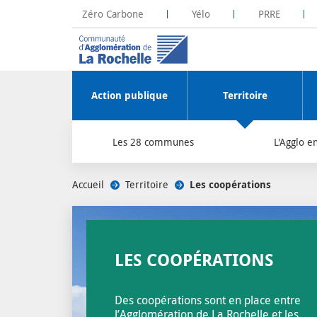
Zéro Carbone
Yélo
PRRE
La Rochelle Territoire Zéro Carbone
Plateforme R
Action publique
Territoire
Les 28 communes
L'Agglo en
Accueil
/
Territoire
/
Les coopérations
/
LES COOPÉRATIONS
Des coopérations sont en place entre
l’Agglomération de La Rochelle et les