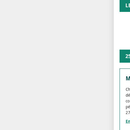
L
2
M
Ch
dé
co
pé
27
En