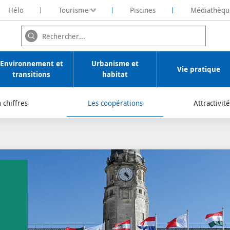
Hélo
Tourisme
Piscines
Médiathèqu
ochelaise de Rénovation Energétique
Environnement et
Urbanisme et
Vie pratique
transitions
habitat
 chiffres
Les coopérations
Attractivit