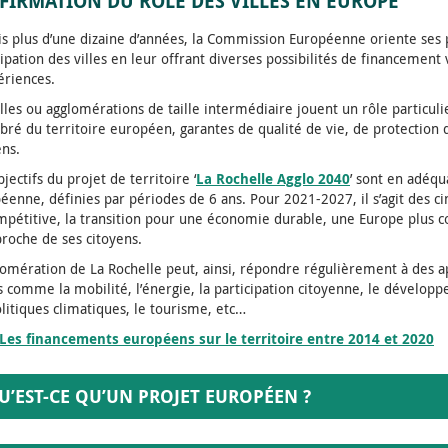
FFIRMATION DU RÔLE DES VILLES EN EUROPE
s plus d’une dizaine d’années, la Commission Européenne oriente ses
cipation des villes en leur offrant diverses possibilités de financement 
ériences.
illes ou agglomérations de taille intermédiaire jouent un rôle particu
ibré du territoire européen, garantes de qualité de vie, de protection
ens.
jectifs du projet de territoire ‘
La Rochelle Agglo 2040
’ sont en adéqu
éenne, définies par périodes de 6 ans. Pour 2021-2027, il s’agit des cin
mpétitive, la transition pour une économie durable, une Europe plus co
proche de ses citoyens.
lomération de La Rochelle peut, ainsi, répondre régulièrement à des 
s comme la mobilité, l’énergie, la participation citoyenne, le développ
olitiques climatiques, le tourisme, etc…
Les financements européens sur le territoire entre 2014 et 2020
U’EST-CE QU’UN PROJET EUROPÉEN ?