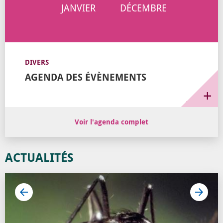
JANVIER
DÉCEMBRE
DIVERS
AGENDA DES ÉVÈNEMENTS
Voir l'agenda complet
ACTUALITÉS
écédent
Suivan