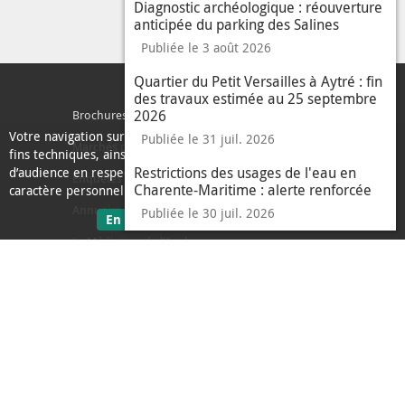
Diagnostic archéologique : réouverture
anticipée du parking des Salines
Publiée le 3 août 2026
Quartier du Petit Versailles à Aytré : fin
des travaux estimée au 25 septembre
2026
Brochures
Votre navigation sur ce site nécessite l’usage de cookies pour des
Publiée le 31 juil. 2026
Marchés publics
fins techniques, ainsi que des cookies anonymisés de mesure
Restrictions des usages de l'eau en
d’audience en respect de la législation relative aux données à
Enquêtes publiques
Charente-Maritime : alerte renforcée
caractère personnel.
Annuaire des services
Publiée le 30 juil. 2026
sur les données personnelles
En savoir plus
J'ai compris
le message d'informati
Le Médiateur de l'Agglo
Plan du site
Contacter l'agglo
Mentions légales
Données personnelles
Accessibilité : partiellement conforme