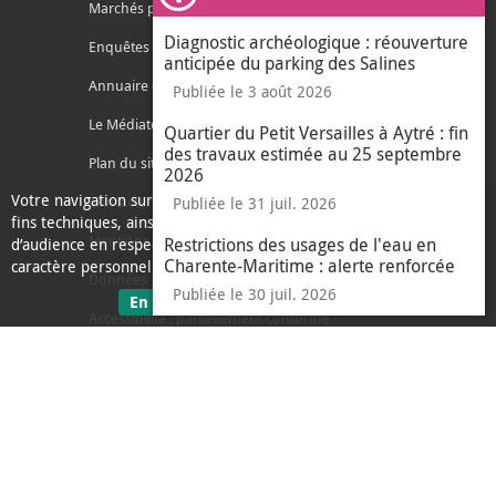
Ferm
Marchés publics
Diagnostic archéologique : réouverture
Enquêtes publiques
anticipée du parking des Salines
Annuaire des services
Publiée le 3 août 2026
Le Médiateur de l'Agglo
Quartier du Petit Versailles à Aytré : fin
des travaux estimée au 25 septembre
Plan du site
2026
Votre navigation sur ce site nécessite l’usage de cookies pour des
Contacter l'agglo
Publiée le 31 juil. 2026
fins techniques, ainsi que des cookies anonymisés de mesure
Mentions légales
Restrictions des usages de l'eau en
d’audience en respect de la législation relative aux données à
Charente-Maritime : alerte renforcée
caractère personnel.
Données personnelles
Publiée le 30 juil. 2026
sur les données personnelles
En savoir plus
J'ai compris
Accessibilité : partiellement conforme
le message d'informati
Ecoconception
L'Agglo recrute
Espace presse
Alertes