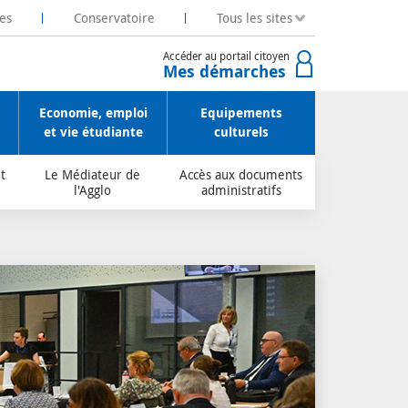
es
Conservatoire
Tous les sites
Accéder au portail citoyen
Mes démarches
Economie, emploi
Equipements
et vie étudiante
culturels
t
Le Médiateur de
Accès aux documents
l'Agglo
administratifs