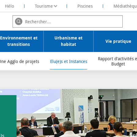
Hélo
Tourisme
Piscines
Médiathèqu
ochelaise de Rénovation Energétique
Environnement et
Urbanisme et
Vie pratique
transitions
habitat
Rapport d'activités e
Une Agglo de projets
Elu(e)s et Instances
Budget
e)s