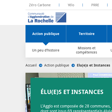
Zéro Carbone
Yélo
PRRE
La Rochelle Territoire Zéro Carbone
Plateforme R
Action publique
Territoire
Missions et
Un peu d'histoire
compétences
Accueil
/
Action publique
/
Elu(e)s et Instances
/
ÉLU(E)S ET INSTANCES
L'Agglo est composée de 28 communes,
dont sont issus 69 représentant(e)s élu(