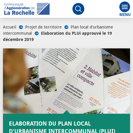
Aff
Ouvrir le moteur de rech
Accueil
/
Projet de territoire
/
Plan local d'urbanisme
intercommunal
/
Elaboration du PLUi approuvé le 19
décembre 2019
/
ELABORATION DU PLAN LOCAL
D'URBANISME INTERCOMMUNAL (PLUI)