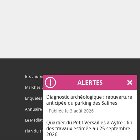
Brochures
ALERTES
Ferm
Marchés publics
Diagnostic archéologique : réouverture
Enquêtes publiques
anticipée du parking des Salines
Annuaire des services
Publiée le 3 août 2026
Le Médiateur de l'Agglo
Quartier du Petit Versailles à Aytré : fin
des travaux estimée au 25 septembre
Plan du site
2026